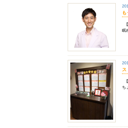
20
も
【
眠
20
ス
【
ち