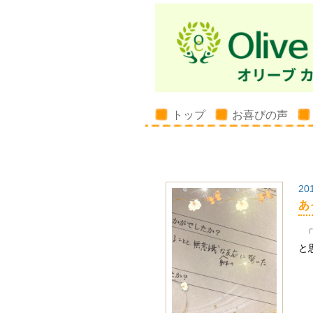
トップ
お喜びの声
20
あ
「
と