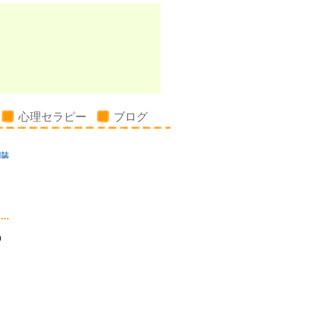
心理セラピー
ブログ
日誌
う