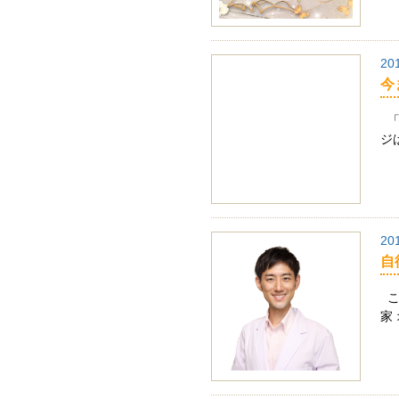
20
今
「
ジ
20
自
こ
家